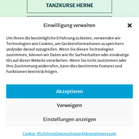
TANZKURSE HERNE
TANZKURSE GELSENKIRCHEN
Einwilligung verwalten
Um Ihnen die bestmögliche Erfahrung zu bieten, verwenden wir
VERANSTALTUNGEN
Technologien wie Cookies, um Geräteinformationen zu speichern
und/oder darauf zuzugreifen. Wenn Sie diesen Technologien
zustimmen, können wir Daten wie Ihr Surfverhalten oder eindeutige
IDs auf dieser Website verarbeiten. Wenn Sie nicht zustimmen oder
ÜBER UNS
Ihre Zustimmung widerrufen, kann dies bestimmte Features und
Funktionen beeinträchtigen.
KONTAKT
Akzeptieren
KOSTENLOSE PROBESTUNDE
Verweigern
Impressum
Datenschutz
Cookie-Richtlinie (EU)
© 2026 Tanzschule
Einstellungen anzeigen
Tanzpott. Alle Rechte
Kontakt
vorbehalten
Cookie-Richtlinie
Datenschutzerklärung
Impressum