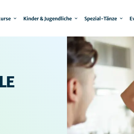
kurse
Kinder & Jugendliche
Spezial-Tänze
E
zkurse Herne
Kindertanzen 3-5 Jahre
Zumba
zkurse Gelsenkirchen
Kindertanzen 6-12 Jahre
Seniorentanz
Jugendliche Hip-Hop
Bachata
Babychata
NEU!
LE
Lady Style
Line Dance
Latin Solo
Inklusives Tanzen