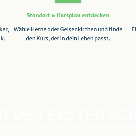
Standort & Kursplan entdecken
ker,
Wähle Herne oder Gelsenkirchen und finde
E
ik.
den Kurs, der in dein Leben passt.
 DEN ERSTEN SC
eine kostenlose Probestunde und erlebe die Fre