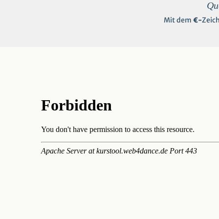
Que
Mit dem
€-
Zeic