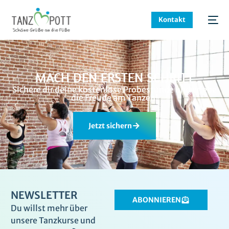
Kontakt
MACH DEN ERSTEN SCHRITT
Sichere dir deine kostenlose Probestunde und erlebe
die Freude am Tanzen!
Jetzt sichern
NEWSLETTER
ABONNIEREN
Du willst mehr über
unsere Tanzkurse und