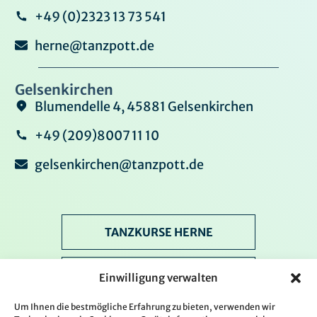
+49 (0)2323 13 73 541
herne@tanzpott.de
Gelsenkirchen
Blumendelle 4, 45881 Gelsenkirchen
+49 (209)8007 11 10
gelsenkirchen@tanzpott.de
TANZKURSE HERNE
TANZKURSE GELSENKIRCHEN
Einwilligung verwalten
Um Ihnen die bestmögliche Erfahrung zu bieten, verwenden wir
VERANSTALTUNGEN