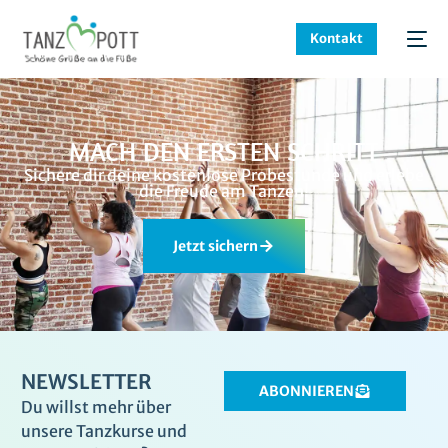
Kontakt
MACH DEN ERSTEN SCHRITT
Sichere dir deine kostenlose Probestunde und erlebe
die Freude am Tanzen!
Jetzt sichern
NEWSLETTER
ABONNIEREN
Du willst mehr über
unsere Tanzkurse und