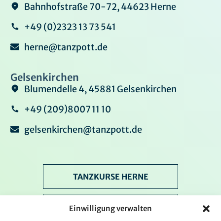
Bahnhofstraße 70-72, 44623 Herne
+49 (0)2323 13 73 541
herne@tanzpott.de
Gelsenkirchen
Blumendelle 4, 45881 Gelsenkirchen
+49 (209)8007 11 10
gelsenkirchen@tanzpott.de
TANZKURSE HERNE
TANZKURSE GELSENKIRCHEN
Einwilligung verwalten